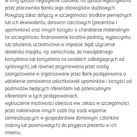
w inny sposób negatywnie rzutować na sposób wykonywania
przez pracownika Banku jego obowiązków służbowych.
Powyższy zakaz dotyczy w szczególności środków pieniężnych
lub ich ekwiwalentu, darowizn rzeczowych (prezentów i
upominków) oraz innych korzyści o charakterze materialnym
(w szczególności finansowanie kosztów podróży, wypoczynku
lub szkolenia, uczestnictwa w imprezie, bądź użyczenie
składnika majątku, np. samochodu, do nieodpłatnego
korzystania lub korzystania na zasadach odbiegających od
rynkowych), jak również przyjmowania przez osoby
zaangażowane w organizowane przez Bank postępowania o
udzielenie zamówienia jakichkolwiek upominków i korzyści od
podmiotów będących oferentami lub potencjalnymi
oferentami w tych postępowaniach,
wykluczenie możliwości obejścia ww. zakazu w szczególności
przez nakłanianie innych osób (np. osób wspólnie
zamieszkujących w gospodarstwie domowym, członków
rodziny lub powinowatych) do przyjęcia prezentu w ich
imieniu,