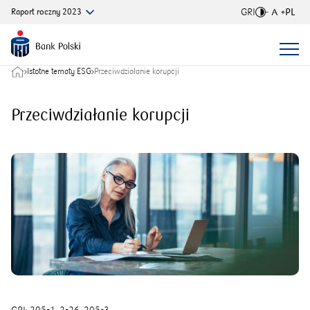
GRI
PL
Raport
roczny
2023
Rozmiar
Istotne tematy ESG
Przeciwdziałanie korupcji
Przeciwdziałanie korupcji