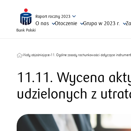
Raport
roczny
2023
O nas
Otoczenie
Grupa w 2023 r.
Za
Noty objaśniające
11. Ogólne zasady rachunkowości dotyczące instrumen
11.11. Wycena akt
udzielonych z utra