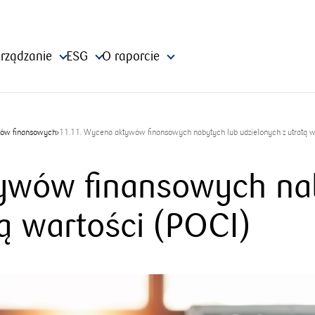
rządzanie
ESG
O raporcie
tów finansowych
11.11. Wycena aktywów finansowych nabytych lub udzielonych z utratą w
ywów finansowych na
tą wartości (POCI)