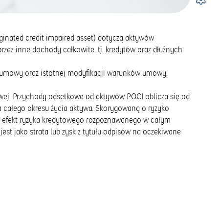
iginated credit impaired asset) dotyczą aktywów
ez inne dochody całkowite, tj. kredytów oraz dłużnych
a umowy oraz istotnej modyfikacji warunków umowy,
iwej. Przychody odsetkowe od aktywów POCI oblicza się od
a całego okresu życia aktywa. Skorygowaną o ryzyko
o efekt ryzyka kredytowego rozpoznawanego w całym
t jako strata lub zysk z tytułu odpisów na oczekiwane