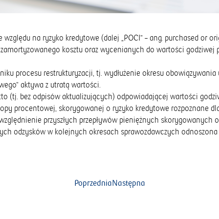
e względu na ryzyko kredytowe (dalej „POCI” – ang. purchased or or
amortyzowanego kosztu oraz wycenianych do wartości godziwej prz
iku procesu restrukturyzacji, tj. wydłużenie okresu obowiązywani
ego” aktywa z utratą wartości.
o (tj. bez odpisów aktualizujących) odpowiadającej wartości godz
stopy procentowej, skorygowanej o ryzyko kredytowe rozpoznane dl
 uwzględnienie przyszłych przepływów pieniężnych skorygowanych 
złych odzysków w kolejnych okresach sprawozdawczych odnoszona jes
Poprzednia
Następna