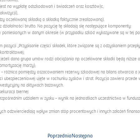
a jest na wypłatę odszkodowań i świadczeń oraz kosztów)c,
akwizycji),
zy oczekiwaną składką a składką faktycznie zrealizowaną).
 działalności brutto. Na pozycję tę składają się następujące komponenty:
 poniesionych w danym okresie (w przypadku szkód wykazywane są w tej pozyc
m pozycji „Przypisanie części składek, które związane są z odzyskaniem przep
kontraktowej;
), jeżeli dana grupa umów rodzi obciążania np. oczekiwane składki będą niżs
amortyzację marży);
j) – różnica pomiędzy oszacowaniem rezerwy szkodowej na bilans otwarcia a 
ści ubezpieczeniowej ujęte w rachunku zysków i strat. Pozycja zawiera przede
nwestycyjny na aktywach bazowych.
ekuracji biernej
ośrednim udziałem w zysku – wynik na jednostkach uczestnictwa w fundusze 
ych odzwierciedlają wpływ zmian stóp procentowych i innych założeń finan
Poprzednia
Następna