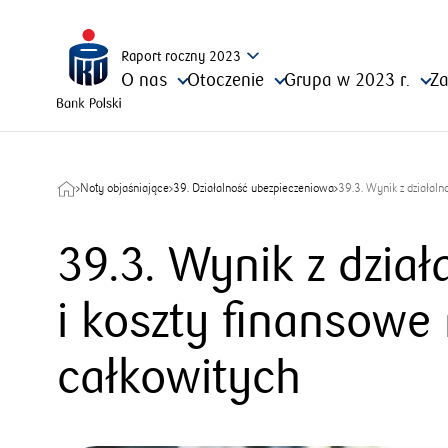
Raport
roczny
2023
O nas
Otoczenie
Grupa w 2023 r.
Za
Noty objaśniające
39. Działalność ubezpieczeniowa
39.3. Wynik z działal
39.3. Wynik z dzia
i koszty finansow
całkowitych