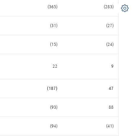
(365)
(283)
(31)
(27)
(15)
(24)
22
9
(187)
47
(93)
88
(94)
(41)