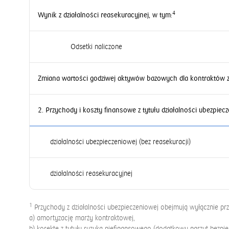
4
Wynik z działalności reasekuracyjnej, w tym:
Odsetki naliczone
Zmiana wartości godziwej aktywów bazowych dla kontraktów 
2. Przychody i koszty finansowe z tytułu działalności ubezpie
działalności ubezpieczeniowej (bez reasekuracji)
działalności reasekuracyjnej
1
Przychody z działalności ubezpieczeniowej obejmują wyłącznie przy
a) amortyzację marży kontraktowej,
b) korektę z tytułu ryzyka niefinansowego (dodatkowy narzut bezpie