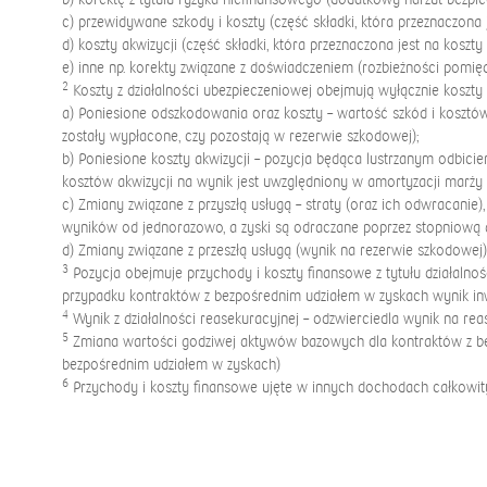
c) przewidywane szkody i koszty (część składki, która przeznaczon
d) koszty akwizycji (część składki, która przeznaczona jest na koszty 
e) inne np. korekty związane z doświadczeniem (rozbieżności pomięd
2
Koszty z działalności ubezpieczeniowej obejmują wyłącznie koszty z
a) Poniesione odszkodowania oraz koszty – wartość szkód i kosztów
zostały wypłacone, czy pozostają w rezerwie szkodowej);
b) Poniesione koszty akwizycji – pozycja będąca lustrzanym odbicie
kosztów akwizycji na wynik jest uwzględniony w amortyzacji marży 
c) Zmiany związane z przyszłą usługą – straty (oraz ich odwracanie
wyników od jednorazowo, a zyski są odraczane poprzez stopniową 
d) Zmiany związane z przeszłą usługą (wynik na rezerwie szkodowe
3
Pozycja obejmuje przychody i koszty finansowe z tytułu działalno
przypadku kontraktów z bezpośrednim udziałem w zyskach wynik i
4
Wynik z działalności reasekuracyjnej – odzwierciedla wynik na reas
5
Zmiana wartości godziwej aktywów bazowych dla kontraktów z bezp
bezpośrednim udziałem w zyskach)
6
Przychody i koszty finansowe ujęte w innych dochodach całkowit