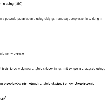
nia usług (LRC)
m z powodu przeniesienia usług objętych umową ubezpieczenia w danym
o
eniowej w okresie
sieniu do wpływów z tytułu składek innych niż związane z przyszłą usługą
iem przepływów pieniężnych z tytułu akwizycji umów ubezpieczenia
2
cji)