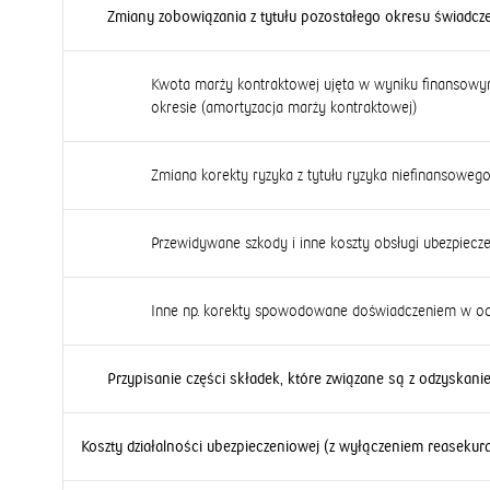
Zmiany zobowiązania z tytułu pozostałego okresu świadcze
Kwota marży kontraktowej ujęta w wyniku finansowy
okresie (amortyzacja marży kontraktowej)
Zmiana korekty ryzyka z tytułu ryzyka niefinansoweg
Przewidywane szkody i inne koszty obsługi ubezpiecz
Inne np. korekty spowodowane doświadczeniem w odnie
Przypisanie części składek, które związane są z odzyskan
Koszty działalności ubezpieczeniowej (z wyłączeniem reasekura