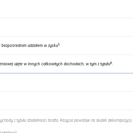
5
z bezpośrednim udziałem w zysku
6
czeniowej ujęte w innych całkowitych dochodach, w tym z tytułu
:
chody z tytułu działalności brutto. Pozycja powstaje na skutek dekompozycji 
czeństwa),