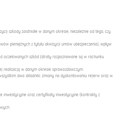
ji szkody zaistniałe w danym okresie, niezależnie od tego, czy
ływów pieniężnych z tytułu akwizycji umów ubezpieczenia), wpływ
ze od oczekiwanych szkód (straty rozpoznawane są w rachunku
jej realizacją w danym okresie sprawozdawczym.
 wszystkim dwa składniki: zmiany na dyskontowaniu rezerw oraz w
inwestycyjne oraz certyfikaty inwestycyjne (kontrakty z
sowych