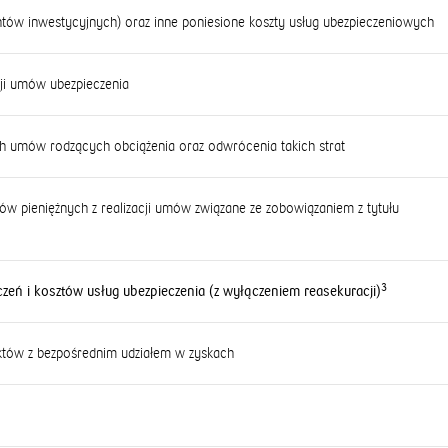
ów inwestycyjnych) oraz inne poniesione koszty usług ubezpieczeniowych
cji umów ubezpieczenia
pach umów rodzących obciążenia oraz odwrócenia takich strat
ywów pieniężnych z realizacji umów związane ze zobowiązaniem z tytułu
3
eń i kosztów usług ubezpieczenia (z wyłączeniem reasekuracji)
któw z bezpośrednim udziałem w zyskach