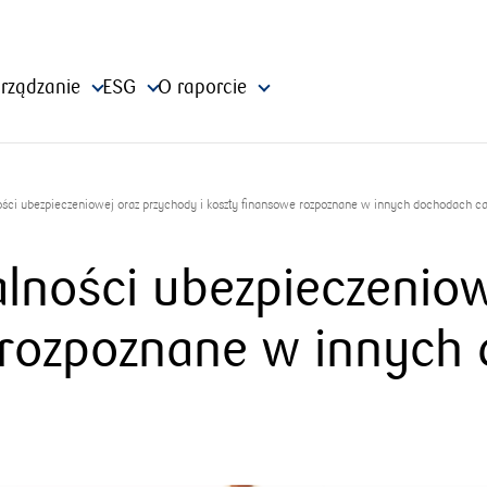
rządzanie
ESG
O raporcie
ności ubezpieczeniowej oraz przychody i koszty finansowe rozpoznane w innych dochodach c
łalności ubezpieczenio
e rozpoznane w innych