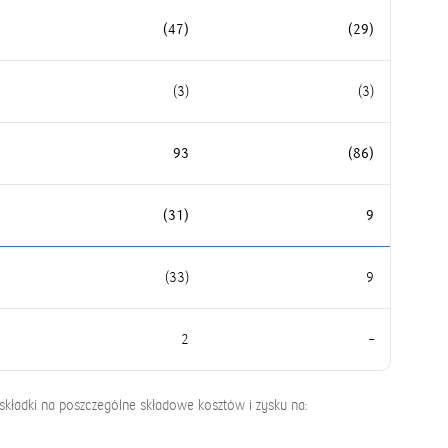
(47)
(29)
(3)
(3)
93
(86)
(31)
9
(33)
9
2
–
składki na poszczególne składowe kosztów i zysku na: