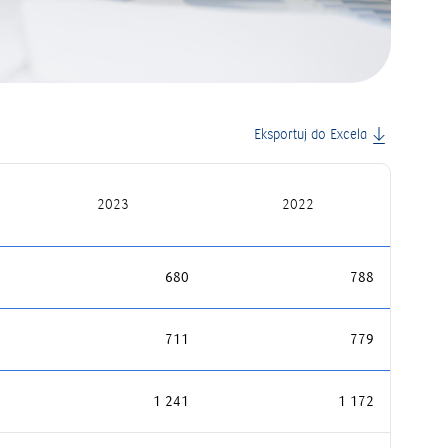
Eksportuj do Excela
2023
2022
680
788
711
779
1 241
1 172