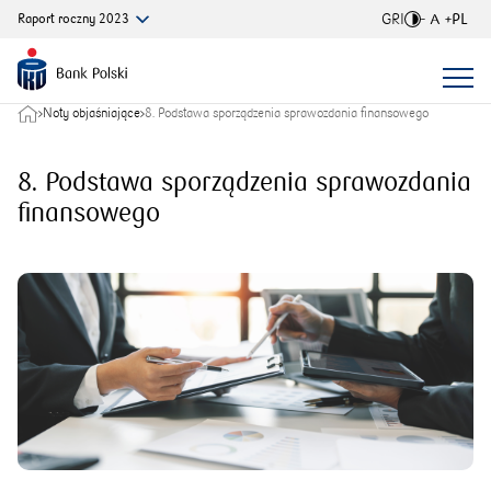
GRI
PL
Raport
roczny
2023
Rozmiar
Noty objaśniające
8. Podstawa sporządzenia sprawozdania finansowego
8. Podstawa sporządzenia sprawozdania
finansowego